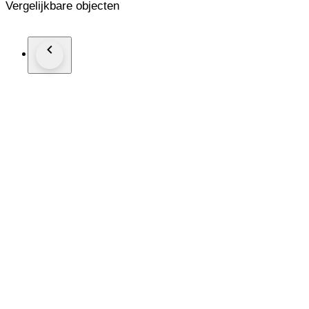
Vergelijkbare objecten
Se entregan en elegante estuche de joyería.