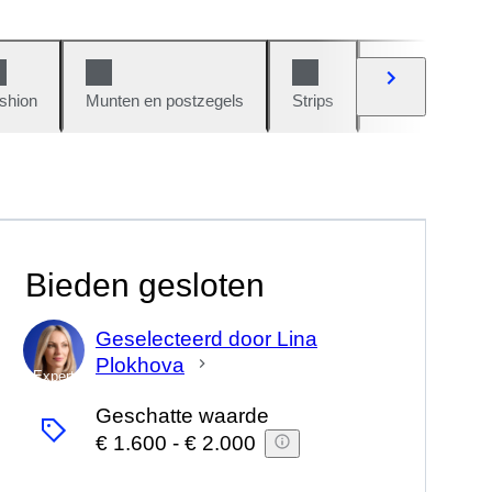
shion
Munten en postzegels
Strips
Auto's en moto
Bieden gesloten
Geselecteerd door Lina
Plokhova
Expert
Geschatte waarde
€ 1.600
-
€ 2.000