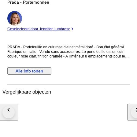
Prada - Portemonnee
Expert
Geselecteerd door Jennifer Lumbroso
PRADA - Portefeuille en cuir rose clair et métal doré - Bon état général.
Fabriqué en Italie - Vendu sans accessoires. Le portefeuille est en cuir
couleur rose clair, finition grainée - A l'intérieur 8 emplacements pour les
cartes - Une longueur fermeture en métal doré ferme le portefeuille - Une
pièce en métal doré avec l'inscription "Prada Milano", est au centre du
portefeuille. Dimensions : Hauteur 11 cm - Largeur 19 cm - Epaisseur
Alle info tonen
fermé 2,9 cm - Epaisseur ouvert 11 cm - Pièce en métal doré : 1,9 cm x
2,9 cm. Le portefeuille présente des marques d'utilisation, merci de
prendre en compte les photos.
Vergelijkbare objecten