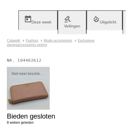
Deze week
Uitgelicht
Veilingen
Catawiki
Fashion
Mode-accessoires
Exclusieve
damesaccessoires veiling
NR.
104402612
Niet meer beschikbaar
Bieden gesloten
8 weken geleden