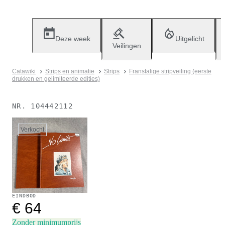
Deze week
Uitgelicht
Veilingen
Catawiki
Strips en animatie
Strips
Franstalige stripveiling (eerste
drukken en gelimiteerde edities)
NR.
104442112
Verkocht
EINDBOD
€ 64
Zonder minimumprijs