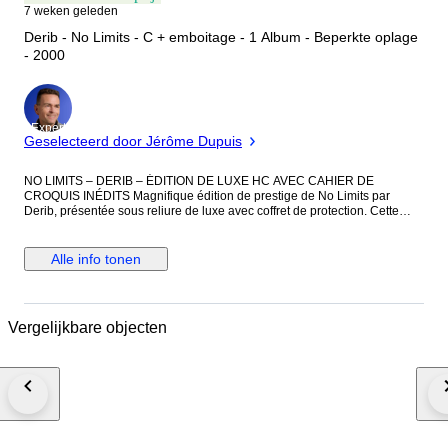
7 weken geleden
Derib - No Limits - C + emboitage - 1 Album - Beperkte oplage
- 2000
Expert
Geselecteerd door Jérôme Dupuis
NO LIMITS – DERIB – ÉDITION DE LUXE HC AVEC CAHIER DE
CROQUIS INÉDITS Magnifique édition de prestige de No Limits par
Derib, présentée sous reliure de luxe avec coffret de protection. Cette
édition a été tirée à seulement 1 000 exemplaires signés et numérotés,
dont les 250 premiers exemplaires HC bénéficient d’un contenu exclusif
particulièrement recherché. L’exemplaire proposé est le HC 106/250,
Alle info tonen
signé par Derib. Cette version comprend un cahier supplémentaire
réunissant plusieurs croquis et illustrations inédites réalisés spécialement
pour cette édition. On y retrouve notamment une illustration consacrée à
la Déclaration Universelle des Droits de l’Homme ainsi que de nombreux
Vergelijkbare objecten
dessins préparatoires offrant un regard privilégié sur le travail de l’auteur.
L’ensemble est complété par son coffret d’origine et se présente dans un
très bel état de conservation. Une édition rare et raffinée, destinée aux
amateurs de Derib, aux collectionneurs de tirages de tête et aux
passionnés de bande dessinée d’exception. Exemplaire HC 106/250 –
signé par Derib – coffret présent – cahier graphique inédit inclus.