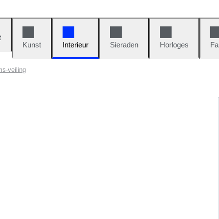
t
Kunst
Interieur
Sieraden
Horloges
Fa
ms-veiling