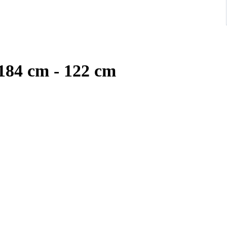
184 cm - 122 cm
roductietechniek en het hoge niveau van vakmanschap dat nodig is
ten zijn uniek en we hebben alleen maar één stuk.
act met ons op voor meer informatie.