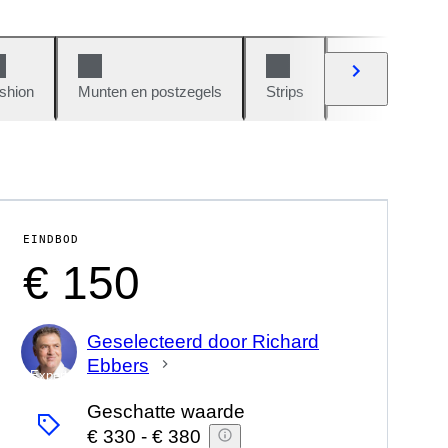
shion
Munten en postzegels
Strips
Auto's en moto
EINDBOD
€ 150
Geselecteerd door Richard
Ebbers
Expert
Geschatte waarde
€ 330
-
€ 380