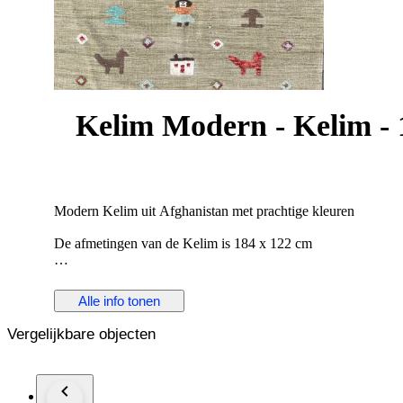
Kelim Modern - Kelim - 
Modern Kelim uit Afghanistan met prachtige kleuren
De afmetingen van de Kelim is 184 x 122 cm
De Kelim is helemaal nieuw en ongebruikt. De traditionele p
bij de productie van deze tapijten. Alle onze Kelims en tapij
Alle info tonen
Heeft u nog vragen over onze Kelims en Tapijten? Neem cont
Vergelijkbare objecten
146