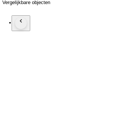
Vergelijkbare objecten
Tous vos achats seront groupés dans la mesure du possible pou
grand soin et envoyé avec suivi. Si toutefois un colis vous ar