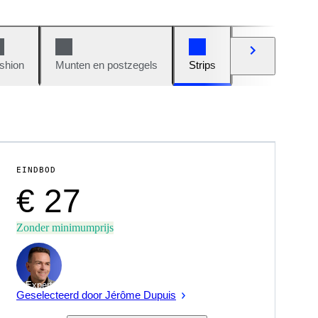
shion
Munten en postzegels
Strips
Auto's en moto
EINDBOD
€ 27
Zonder minimumprijs
Expert
Geselecteerd door Jérôme Dupuis