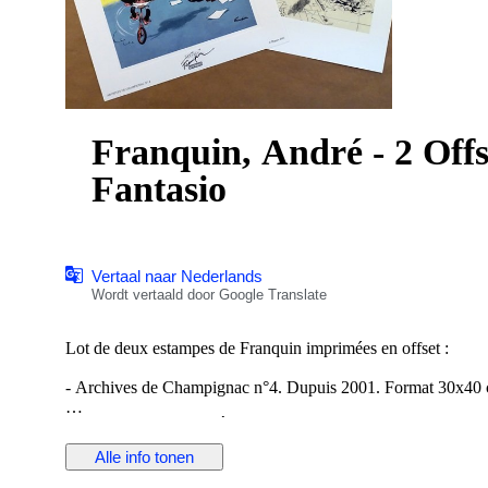
Franquin, André - 2 Offse
Fantasio
Vertaal naar Nederlands
Wordt vertaald door Google Translate
Lot de deux estampes de Franquin imprimées en offset :
- Archives de Champignac n°4. Dupuis 2001. Format 30x40
- Gaston J'ai une idée Étude de couverture. Dargaud-Lombard 20
30x40 cm
Alle info tonen
Etat strictement neuf!