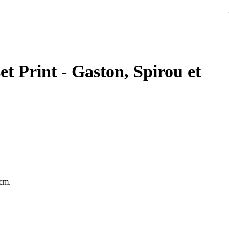
t Print - Gaston, Spirou et
 cm.
23. Attention : il s'agit ici de l'édition offset de 2023 de format