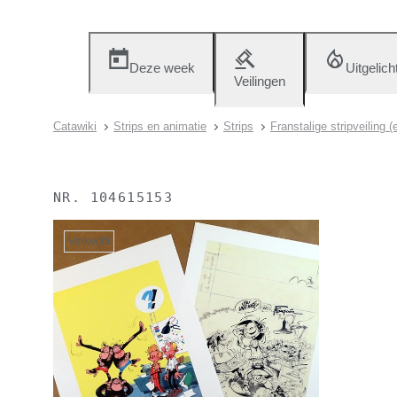
Deze week
Uitgelich
Veilingen
Catawiki
Strips en animatie
Strips
Franstalige stripveiling 
NR.
104615153
Verkocht