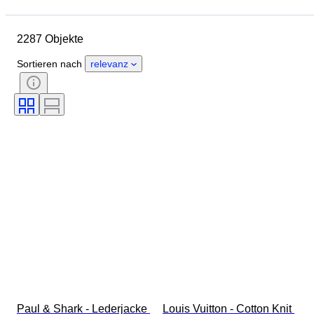
Enddatum
Standort
Marke
Objekt
Herkunftsland
2287 Objekte
Material
Geschlecht
Zustand
Periode
Stil
Sortieren nach
relevanz
Farbe
Größe
Angegebene Größe
Epoche
Muster
Hemdkragengröße
Accessoires enthalten
Schuhgröße
Paul & Shark - Lederjacke 
Louis Vuitton - Cotton Knit 