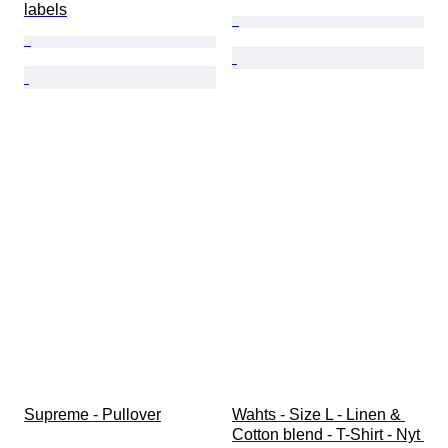
labels
Supreme - Pullover
Wahts - Size L - Linen & 
Cotton blend - T-Shirt - Nyt 