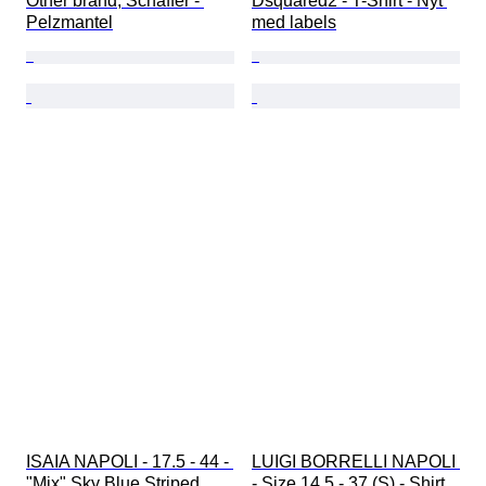
Other brand, Schaffer - 
Dsquared2 - T-Shirt - Nyt 
Pelzmantel
med labels
ISAIA NAPOLI - 17.5 - 44 - 
LUIGI BORRELLI NAPOLI 
"Mix" Sky Blue Striped 
- Size 14.5 - 37 (S) - Shirt 