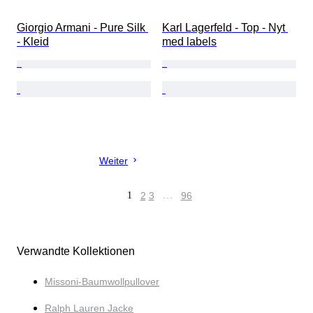
Giorgio Armani - Pure Silk 
Karl Lagerfeld - Top - Nyt 
- Kleid
med labels
Weiter
1
2
3
…
96
Verwandte Kollektionen
Missoni-Baumwollpullover
Ralph Lauren Jacke