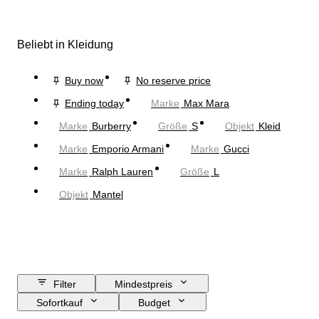
Beliebt in Kleidung
Buy now
No reserve price
Ending today
Marke
Max Mara
Marke
Burberry
Größe
S
Objekt
Kleid
Marke
Emporio Armani
Marke
Gucci
Marke
Ralph Lauren
Größe
L
Objekt
Mantel
Filter
Mindestpreis
Sofortkauf
Budget