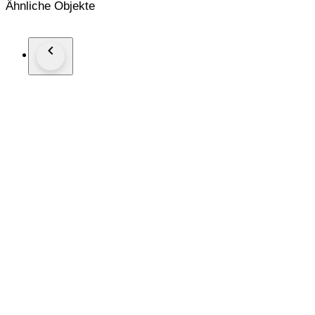
Ähnliche Objekte
Strap/Bracelet: Rubber
Strap/Bracelet length: 21 cm
Clasp: Buckle
Condition: Worn and in very good condition
Extras: No Box, No Papers
*Shipping via UPS (fast shipping with tracking and signature
**Optional shipping from Europe(EU) is available. Please conta