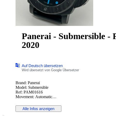
Panerai - Submersible -
2020
Auf Deutsch übersetzen
Wird übersetzt von Google Übersetzer
Brand: Panerai
Model: Submersible
Ref: PAM01616
Movement: Automatic
Dial Color: Black
Case: Carbon
Alle Infos anzeigen
Case diameter: 44 mm
Crystal: Sapphire crystal