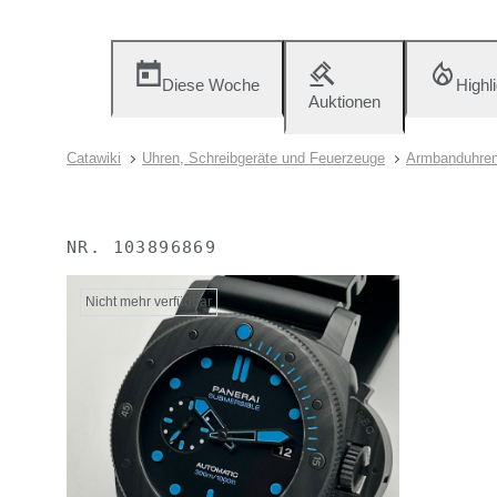
Diese Woche
Highl
Auktionen
Catawiki
Uhren, Schreibgeräte und Feuerzeuge
Armbanduhre
NR.
103896869
Nicht mehr verfügbar