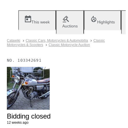
This week
Highlights
Auctions
Catawiki
Classic Cars, Motorcycles & Automobilia
Classic
Motorcycles & Scooters
Classic Motorcycle Auction
NO.
103342691
No longer available
Bidding closed
12 weeks ago