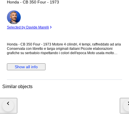
Honda - CB 350 Four - 1973
Expert
Selected by Davide Marelli
Honda - CB 350 Four - 1973 Motore 4 cilindri, 4 tempi, raffreddato ad aria
Conservata con libretto e targa originali italiani Piccole elaborazioni
grafiche su serbatoio rispettando i colori dell'epoca Moto usata molto
poco ma in ordine in ogni sua parte e tenuta da appassionato La moto si
presenta in ottime condizioni generali, ideale per chi cerca una classica
affidabile e pronta all'uso immediato Doppie chiavi di cui una nuova mai
Show all info
usata In dotazione: Valigetta Kit di Vacuometri per sincronizzazione
carburatori Tagliando eseguito, quindi nessun lavoro da fare Revisione
Maggio 2026 Serbatoio originale grigio, sella originale con
conformazione tipica anni '70 ben conservata Scarichi Busso,
Similar objects
configurazione 2+2, tappo serbatoio con astina, un tocco di rarità per
intenditori Impianto Elettrico verificato OK Impianto Frenante verificato OK
Tutto il sistema d'aspirazione e sincronizzazione carburatori sono stati
controllati Pneumatici in ottime condizioni Una moto che unisce il fascino
del "conservato" alla sicurezza di una meccanica curata