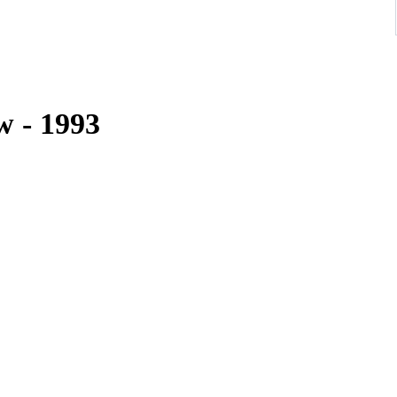
w - 1993
n Luftfilter und seitlich hochverlaufender französischen