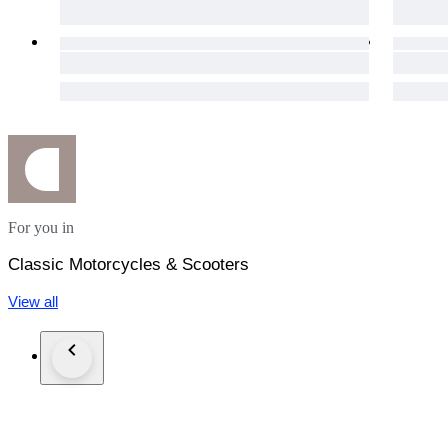
Bremsen vor ca. 3000km neu,
Kette ca. 3000km gelaufen,
Ölwechsel sowie Kühlflüssigkeitswechsel wurden im April 2
Unfallfallfrei!
Ein Vorbesitzer,
für das Alter ist diese Honda VT 600 in einem gepflegten, se
Fahrzeugbrief und Fahrzeugschein sind vorhanden,
sowie alle allgemeinen Betriebserlaubnisse für die montierte
Sie ist ist abgemeldet.
For you in
Sie kann besichtigt werden,
Classic Motorcycles & Scooters
und sollte durch den Käufer abgeholt werden, oder der Käufer
selbst die Abholung durch einen Abholdienst.
View all
Abholung oder Besichtigung in Deutschland, Postleitzahl 55