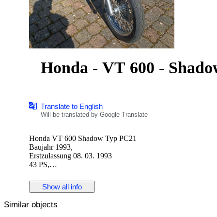
Honda - VT 600 - Shado
Translate to English
Will be translated by Google Translate
Honda VT 600 Shadow Typ PC21
Baujahr 1993,
Erstzulassung 08. 03. 1993
43 PS,
nur 23235km gelaufen,
Schönwetterfahrzeug,
Show all info
TÜV September 2026
Dezenter, sehr schöner Umbau, Unikat.
Similar objects
Auf dem ersten Bild ist sie zu sehen mit offenen, sehr seltene