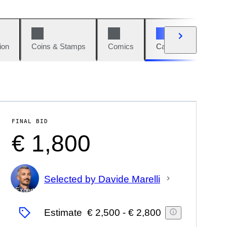
ion
Coins & Stamps
Comics
Cars & Bikes
W
FINAL BID
€ 1,800
Selected by Davide Marelli
Expert
Estimate
€ 2,500
-
€ 2,800