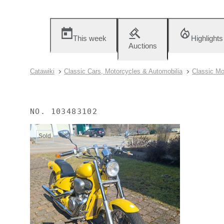
This week
Highlights
Auctions
Catawiki
Classic Cars, Motorcycles & Automobilia
Classic Mo
NO.
103483102
Sold