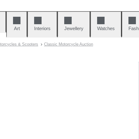
Art
Interiors
Jewellery
Watches
Fash
torcycles & Scooters
Classic Motorcycle Auction