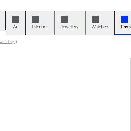
Art
Interiors
Jewellery
Watches
Fash
with Tags)