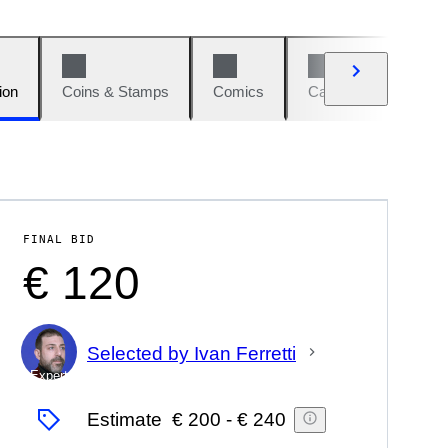
ion
Coins & Stamps
Comics
Cars & Bikes
W
FINAL BID
€ 120
Selected by Ivan Ferretti
Expert
Estimate
€ 200
-
€ 240