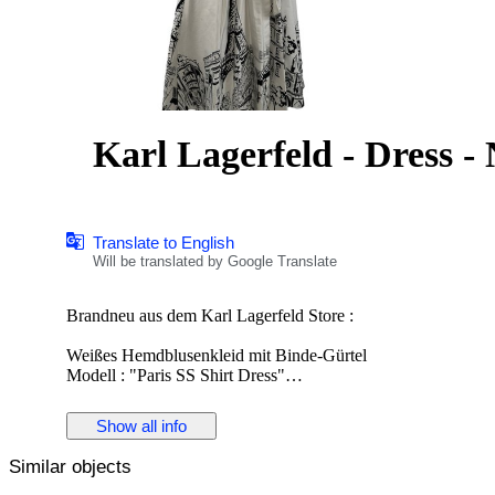
Karl Lagerfeld - Dress -
Translate to English
Will be translated by Google Translate
Brandneu aus dem Karl Lagerfeld Store :
Weißes Hemdblusenkleid mit Binde-Gürtel
Modell : "Paris SS Shirt Dress"
Kurzärmeliges Baumwoll-Kleid mit Pariser Architektur Mo
durchgehende, verdeckte Knopfleiste vorne und Textilgürtel
Show all info
Tailliert geschnitten mit kompletten Unterkleid
Größe : M (IT 46)
Similar objects
Oberweite : bis 95 cm
Taille : bis 78 cm