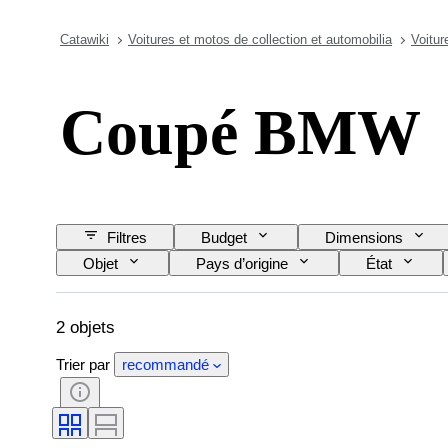
Catawiki
Voitures et motos de collection et automobilia
Voitur
Coupé BMW
Filtres
Budget
Dimensions
Objet
Pays d’origine
État
CoC (Certificat de conformité)
État (mécaniq
État (peinture et carrosserie)
Couleurs assor
2 objets
Trier par
recommandé