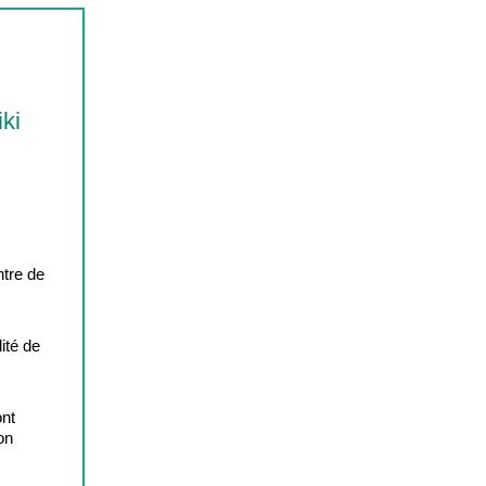
ki
ntre de
ité de
ont
ion