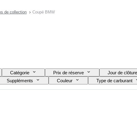
es de collection
Coupé BMW
Catégorie
Prix de réserve
Jour de clôtur
Suppléments
Couleur
Type de carburant
ue)
État (châssis et soubassement de carrosserie)
ties
Numéros concordants