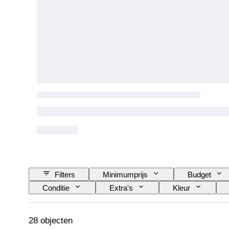
Filters
Minimumprijs
Budget
Conditie
Extra's
Kleur
Staat (chassis en onderkant)
Staat (interieur
28 objecten