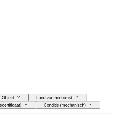
Object
Land van herkomst
certificaat)
Conditie (mechanisch)
leuren
Overeenkomende nummers