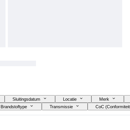
Sluitingsdatum
Locatie
Merk
Brandstoftype
Transmissie
CoC (Conformiteits
)
Staat (lak en carrosserie)
Overeenkomende k