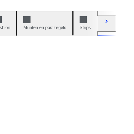
shion
Munten en postzegels
Strips
Auto's en moto