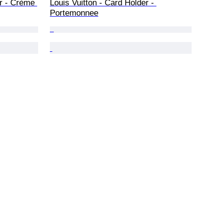
r - Crème 
Louis Vuitton - Card Holder - 
Portemonnee