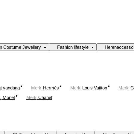
n Costume Jewellery
Fashion lifestyle
Herenaccessoi
gt vandaag
Merk
Hermès
Merk
Louis Vuitton
Merk
G
k
Monet
Merk
Chanel