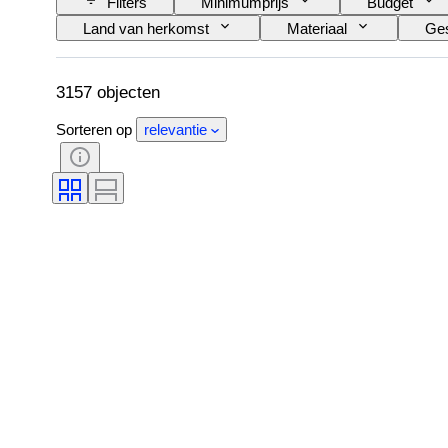
Filters
Minimumprijs
Budget
Land van herkomst
Materiaal
Ges
Kleur
Kledingmaat
Geslepen
Size
Origineel / Replica
Era
3157 objecten
Sorteren op
relevantie