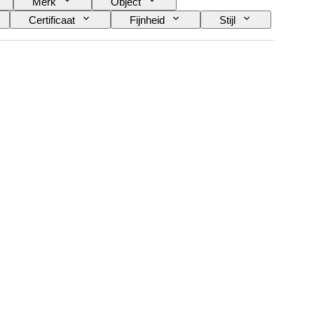
Merk
Object
Certificaat
Fijnheid
Stijl
s inbegrepen
Type diamant