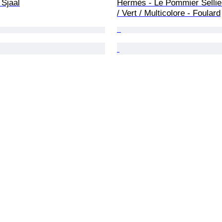
 Sjaal
Hermès - Le Pommier Sellie
/ Vert / Multicolore - Foulard