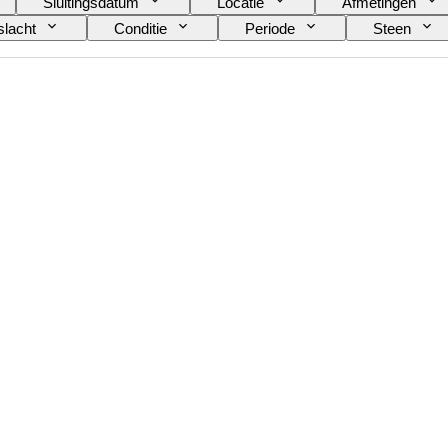
Sluitingsdatum
Locatie
Afmetingen
lacht
Conditie
Periode
Steen
Maat op het artikel
Patroon
Accessoire
Model