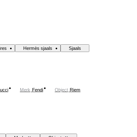
res
Hermès sjaals
Sjaals
ucci
Merk
Fendi
Object
Riem