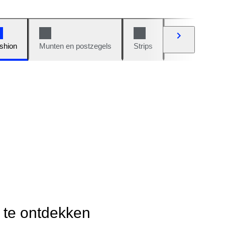
shion
Munten en postzegels
Strips
Auto's en moto
r te ontdekken