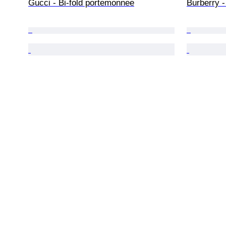
Gucci - Bi-fold portemonnee
Burberry -