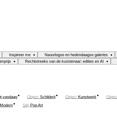
Inspireer me
Naoorlogse en hedendaagse galeries
umprijs
Rechtstreeks van de kunstenaar: edities en AI
gt vandaag
Object
Schilderij
Object
Kunstwerk
Objec
Modern
Stijl
Pop Art