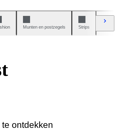
shion
Munten en postzegels
Strips
Auto's en moto
t
r te ontdekken