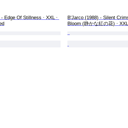
 - Edge Of Stillness · XXL · 
B'Jarco (1988) - Silent Crim
ed
Bloom (静かな紅の花) · XX