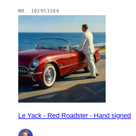
NR.
102953284
Le Yack - Red Roadster - Hand signed