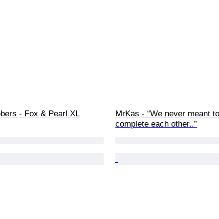
bers - Fox & Pearl XL
MrKas - “We never meant to
complete each other..”