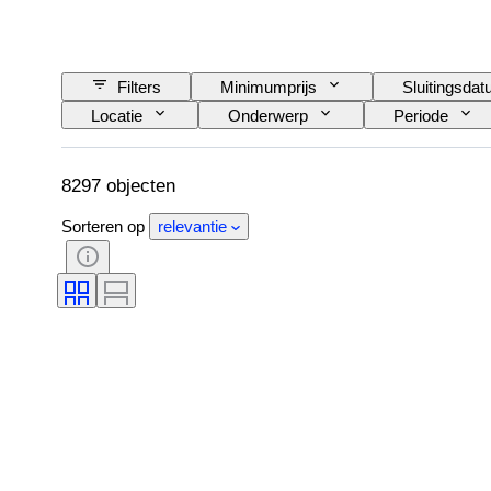
Filters
Minimumprijs
Sluitingsda
Locatie
Onderwerp
Periode
8297 objecten
Sorteren op
relevantie