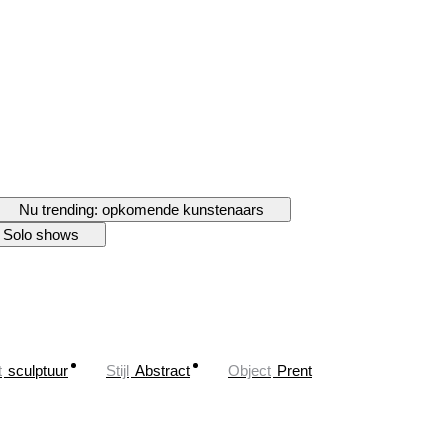
Nu trending: opkomende kunstenaars
Solo shows
t
sculptuur
Stijl
Abstract
Object
Prent