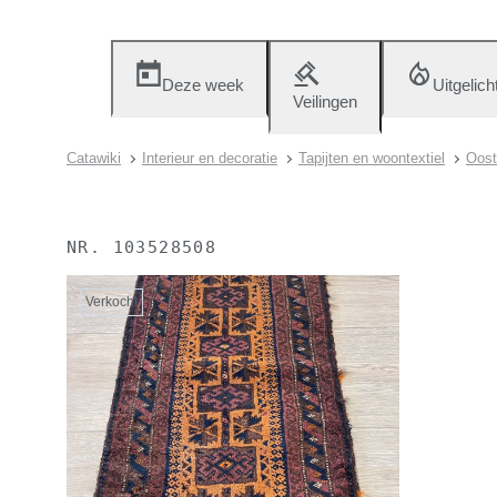
Deze week
Uitgelich
Veilingen
Catawiki
Interieur en decoratie
Tapijten en woontextiel
Oost
NR.
103528508
Verkocht