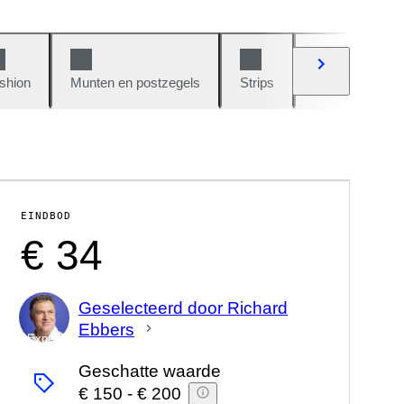
shion
Munten en postzegels
Strips
Auto's en moto
EINDBOD
€ 34
Geselecteerd door Richard
Ebbers
Expert
Geschatte waarde
€ 150
-
€ 200