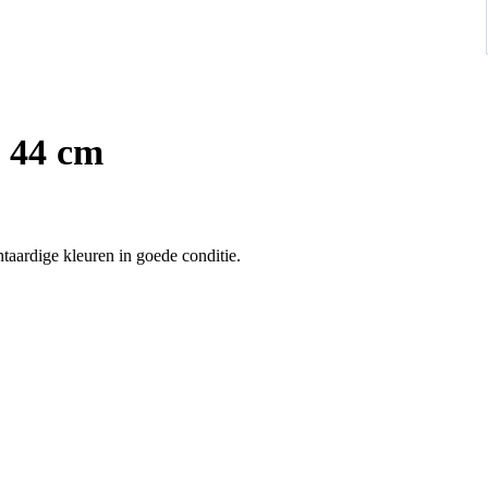
- 44 cm
Antieke Afghaan beloudj graantas 96 x 44 cm met mooie plantaardige kleuren in goede conditie.