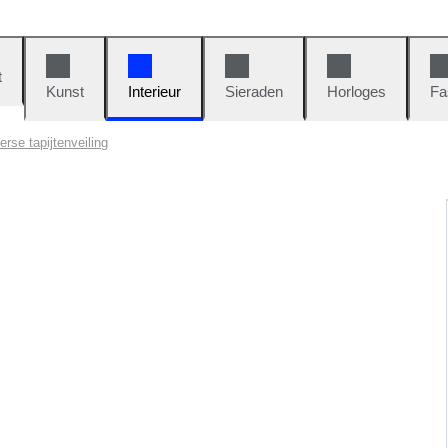
t
Kunst
Interieur
Sieraden
Horloges
Fa
erse tapijtenveiling