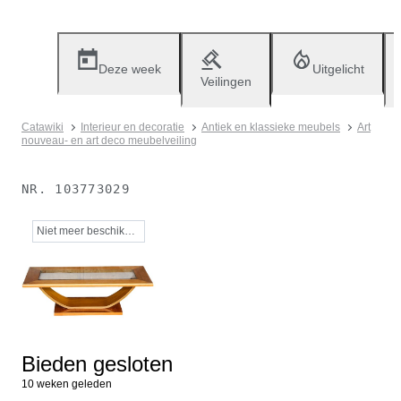
Deze week
Uitgelicht
Veilingen
Catawiki
Interieur en decoratie
Antiek en klassieke meubels
Art
nouveau- en art deco meubelveiling
NR.
103773029
Niet meer beschikbaar
Bieden gesloten
10 weken geleden