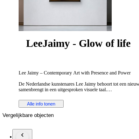
LeeJaimy - Glow of life
Lee Jaimy – Contemporary Art with Presence and Power
De Nederlandse kunstenares Lee Jaimy behoort tot een nieuwe 
samenbrengt in een uitgesproken visuele taal.
Haar werk is intens, gelaagd en expressief een samensmelting 
niet alleen wordt gezien, maar vooral wordt ervaren.
Alle info tonen
Internationale erkenning
Vergelijkbare objecten
In 2025 kreeg Lee Jaimy brede internationale aandacht met een
Haar werk werd gepresenteerd tijdens Arte Firenze in het hist
Golling in Oostenrijk, waar zij werd onderscheiden met het Cer