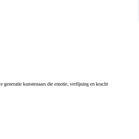
generatie kunstenaars die emotie, verfijning en kracht
van contrasten, textuur en gevoel. Elk doek vertelt een verhaal dat
 reeks selecties voor prestigieuze Europese tentoonstellingen.
orische Palazzo Galleria Bellini in Florence, gevolgd door Arte
tificate of Artistic Excellence.