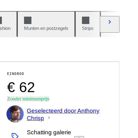
shion
Munten en postzegels
Strips
Auto's en moto
EINDBOD
€ 62
Zonder minimumprijs
Geselecteerd door Anthony
Chrisp
Expert
Schatting galerie