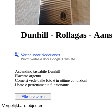
Dunhill - Rollagas - Aans
Vertaal naar Nederlands
Wordt vertaald door Google Translate
Accendino tascabile Dunhill
Placcato argento
Come si vede dalle foto è in ottime condizioni
Usato e perfettamente funzionante
Ideale per un regalo di classe per il tuo lui o per la tua lei
Ideale per essere collezionato.
Alle info tonen
Vergelijkbare objecten