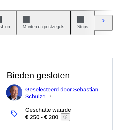
shion
Munten en postzegels
Strips
Auto's en moto
Bieden gesloten
Geselecteerd door Sebastian
Schulze
Expert
Geschatte waarde
€ 250
-
€ 280