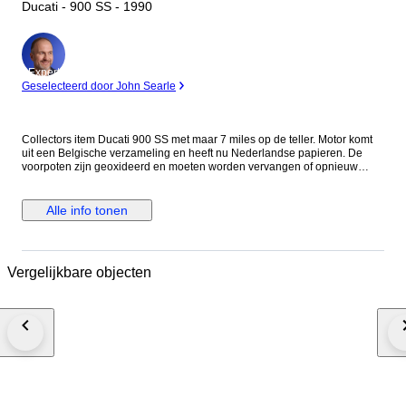
Ducati - 900 SS - 1990
Expert
Geselecteerd door John Searle
Collectors item Ducati 900 SS met maar 7 miles op de teller. Motor komt
uit een Belgische verzameling en heeft nu Nederlandse papieren. De
voorpoten zijn geoxideerd en moeten worden vervangen of opnieuw
worden verchroomd. Eventueel zijn er vervangende poten erbij te
leveren. De motor loopt maar toch wordt aangeraden de riemen, olie en
filter te vervangen. Voor de staat zie foto's. Het is mogelijk de motor te
Alle info tonen
bezichtigen op afspraak in Meerlo, Nederland Als de motor wordt
geleverd door transporteur word de motor afgeleverd zonder accu en
benzine in verband met eisen van de transporteur.
Vergelijkbare objecten