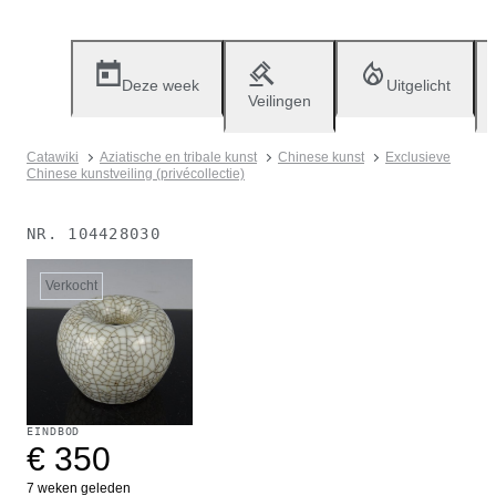
Deze week
Uitgelicht
Veilingen
Catawiki
Aziatische en tribale kunst
Chinese kunst
Exclusieve
Chinese kunstveiling (privécollectie)
NR.
104428030
Verkocht
EINDBOD
€ 350
7 weken geleden