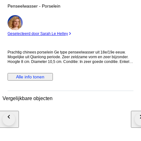
Penseelwasser - Porselein
Expert
Geselecteerd door Sarah Le Helley
Prachtig chinees porselein Ge type penseelwasser uit 18e/19e eeuw.
Mogelijke uit Qianlong periode. Zeer zeldzame vorm en zeer bijzonder.
Hoogte 8 cm. Diameter 10,5 cm. Conditie: In zeer goede conditie. Enkele
gebruikssporen. Geen chips, haarlijn en/of restauratie. Het kavel wordt
zorgvuldig ingepakt en aangetekend verzonden.
Alle info tonen
Vergelijkbare objecten