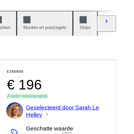
shion
Munten en postzegels
Strips
Auto's en moto
EINDBOD
€ 196
Zonder minimumprijs
Geselecteerd door Sarah Le
Helley
Expert
Geschatte waarde