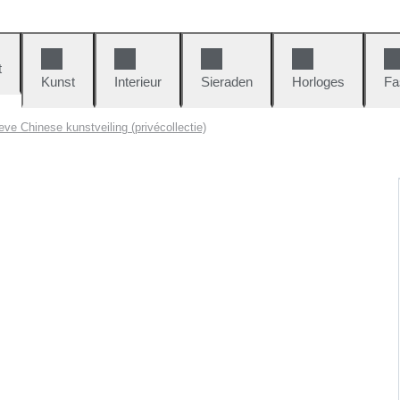
t
Kunst
Interieur
Sieraden
Horloges
Fa
eve Chinese kunstveiling (privécollectie)