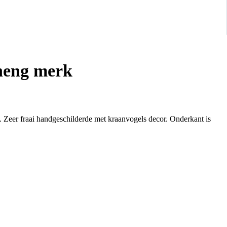
zheng merk
. Zeer fraai handgeschilderde met kraanvogels decor. Onderkant is
. Geen chips,haarlijn en/of restauratie.