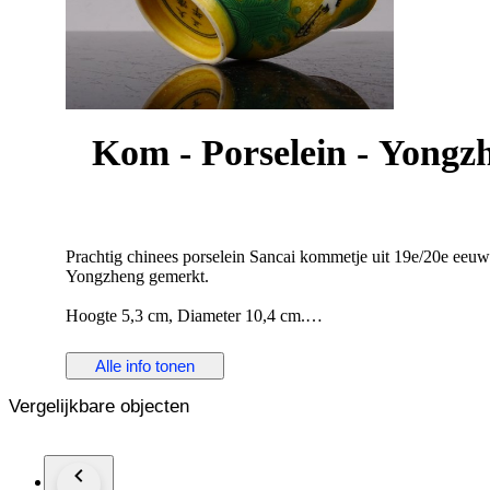
Kom - Porselein - Yong
Prachtig chinees porselein Sancai kommetje uit 19e/20e eeuw
Yongzheng gemerkt.
Hoogte 5,3 cm, Diameter 10,4 cm.
Conditie: glazuurlagen zijn afgebladderd. verder helemaal gaaf
Alle info tonen
Het wordt zorgvuldig ingepakt en aangetekend verzonden.
Vergelijkbare objecten