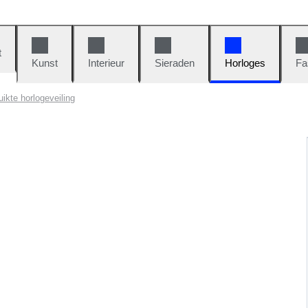
t
Kunst
Interieur
Sieraden
Horloges
Fa
ikte horlogeveiling