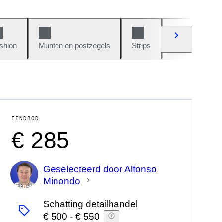
shion
Munten en postzegels
Strips
Auto's en moto
EINDBOD
€ 285
Geselecteerd door Alfonso
Minondo
Expert
Schatting detailhandel
€ 500
-
€ 550