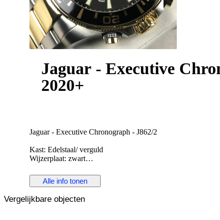
Jaguar - Executive Chron
2020+
Jaguar - Executive Chronograph - J862/2
Kast: Edelstaal/ verguld
Wijzerplaat: zwart
Uurwerk: Swiss made quartz
Diameter: 43,5 mm zonder kroon
Alle info tonen
Glas: sapphire crystal
Band: origineel verguld/edelstalen band met vouwsluiting
Vergelijkbare objecten
Wristsize: 21 cm
Staat: Nieuw!