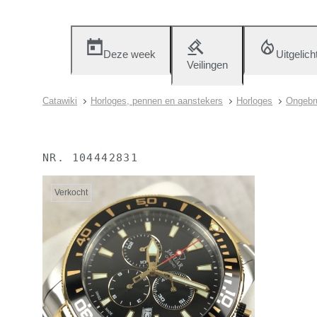
Deze week
Uitgelich
Veilingen
Catawiki
Horloges, pennen en aanstekers
Horloges
Ongebru
NR.
104442831
Verkocht