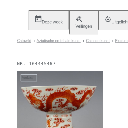
Deze week
Uitgelich
Veilingen
Catawiki
Aziatische en tribale kunst
Chinese kunst
Exclusi
NR.
104445467
Verkocht