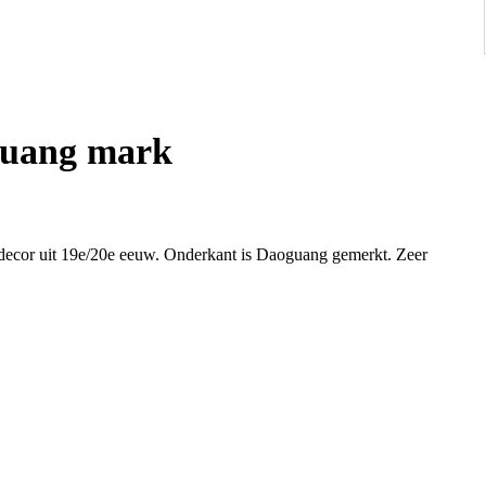
oguang mark
n decor uit 19e/20e eeuw. Onderkant is Daoguang gemerkt. Zeer
chips,haarlijn en/of restauraties.
en.