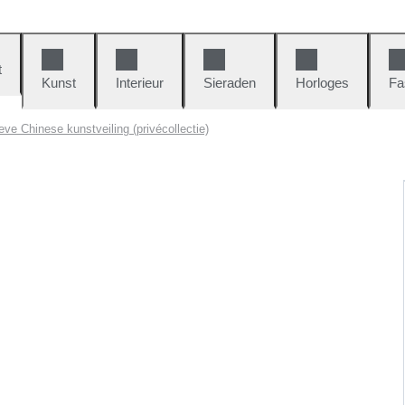
t
Kunst
Interieur
Sieraden
Horloges
Fa
eve Chinese kunstveiling (privécollectie)