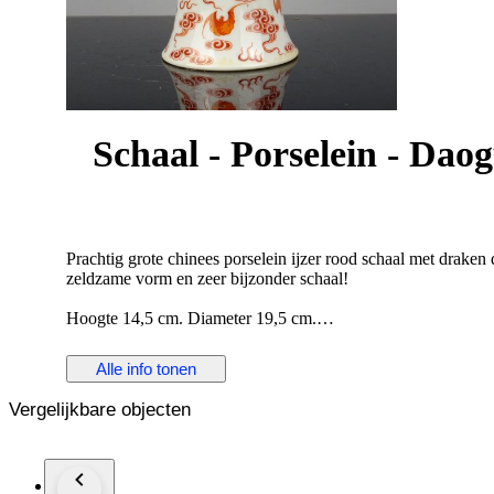
Schaal - Porselein - Da
Prachtig grote chinees porselein ijzer rood schaal met drake
zeldzame vorm en zeer bijzonder schaal!
Hoogte 14,5 cm. Diameter 19,5 cm.
Conditie: In zeer goede conditie. Enkele gebruikssporen. Geen 
Alle info tonen
Het kavel wordt zorgvuldig ingepakt en aangetekend verzond
Vergelijkbare objecten