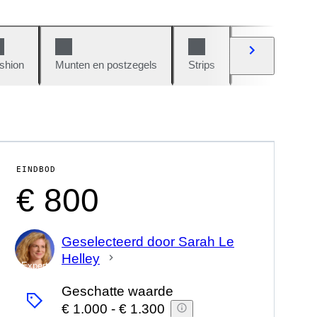
shion
Munten en postzegels
Strips
Auto's en moto
EINDBOD
€ 800
Geselecteerd door Sarah Le
Helley
Expert
Geschatte waarde
€ 1.000
-
€ 1.300